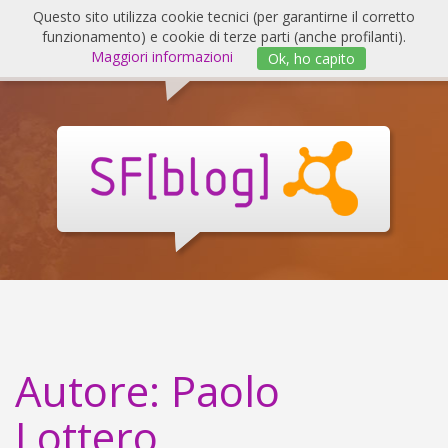
Salta
Questo sito utilizza cookie tecnici (per garantirne il corretto
al
funzionamento) e cookie di terze parti (anche profilanti).
Invert
contenuto
Maggiori informazioni
Ok, ho capito
navig
SF
Blog
Autore:
Paolo
Lottero