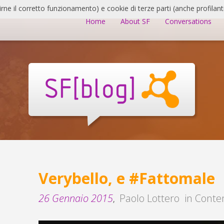
irne il corretto funzionamento) e cookie di terze parti (anche profilanti
Home
About SF
Conversations
Verybello, e #Fattomale
26 Gennaio 2015
Paolo Lottero
in
Conte
,