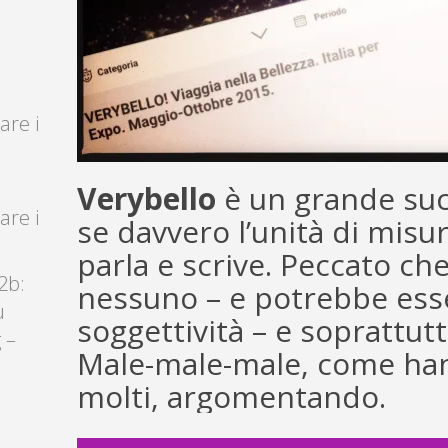
are i
Verybello
è un grande suc
are i
se davvero l’unità di misu
parla e scrive. Peccato ch
2b:
nessuno – e potrebbe ess
u
soggettività – e soprattut
 –
Male-male-male, come han
molti, argomentando.