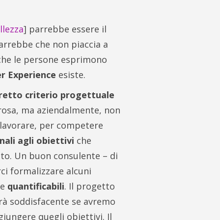
llezza
] parrebbe essere il
 Parrebbe che non piaccia a
 che le persone esprimono
r Experience
esiste.
orretto criterio progettuale
erosa, ma aziendalmente, non
 lavorare, per competere
ali agli obiettivi
che
tto. Un buon consulente – di
rci formalizzare alcuni
te
quantificabili
. Il progetto
 sarà soddisfacente se avremo
ungere quegli obiettivi. Il