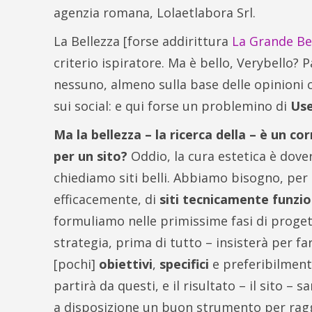
agenzia romana, Lolaetlabora Srl.
La Bellezza [forse addirittura
La Grande Be
criterio ispiratore. Ma è bello, Verybello?
nessuno, almeno sulla base delle opinioni
sui social: e qui forse un problemino di
Use
Ma la bellezza – la ricerca della – è un c
per un sito?
Oddio, la cura estetica è dov
chiediamo siti belli. Abbiamo bisogno, per
efficacemente, di
siti tecnicamente funzion
formuliamo nelle primissime fasi di proge
strategia, prima di tutto – insisterà per fa
[pochi]
obiettivi
,
specifici
e preferibilmen
partirà da questi, e il risultato – il sito –
a disposizione un buon strumento per raggi