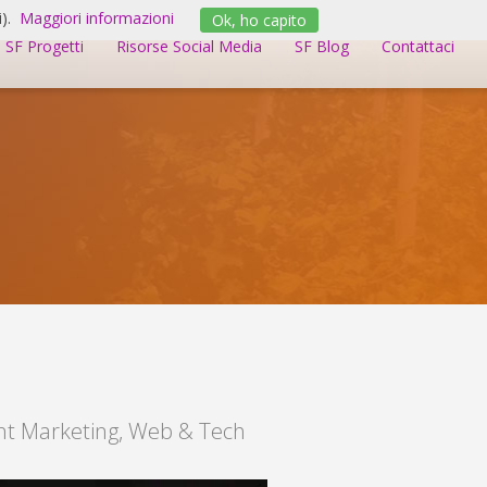
).
Maggiori informazioni
Ok, ho capito
SF Progetti
Risorse Social Media
SF Blog
Contattaci
nt Marketing
,
Web & Tech