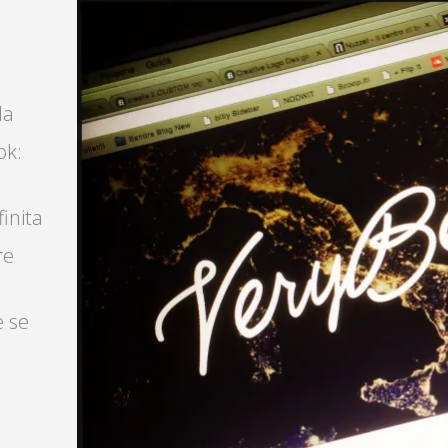
la
ok:
finita
re
e se