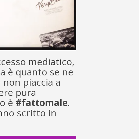
cesso mediatico,
ra è quanto se ne
e non piaccia a
ere pura
to è
#fattomale
.
no scritto in