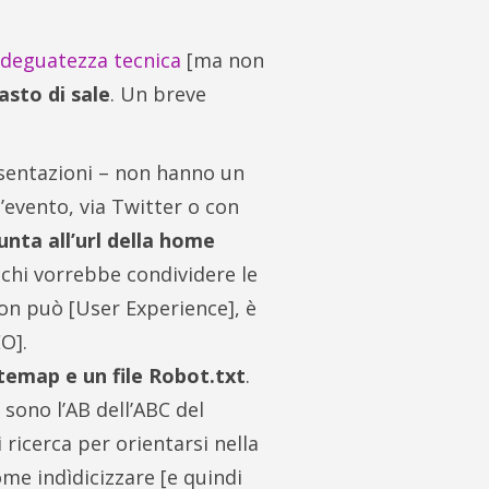
’adeguatezza tecnica
[ma non
asto di sale
. Un breve
resentazioni – non hanno un
l’evento, via Twitter o con
unta all’url della home
chi vorrebbe condividere le
non può [User Experience], è
O].
temap e un file Robot.txt
.
sono l’AB dell’ABC del
ricerca per orientarsi nella
ome indìdicizzare [e quindi