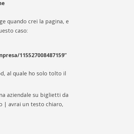
ne
ge quando crei la pagina, e
uesto caso:
impresa/115527008487159”
, al quale ho solo tolto il
na aziendale su biglietti da
lo | avrai un testo chiaro,