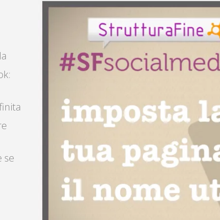
la
ok:
finita
re
e se