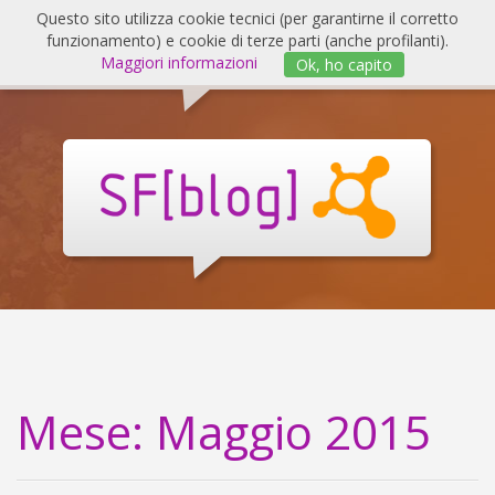
Salta
Questo sito utilizza cookie tecnici (per garantirne il corretto
al
funzionamento) e cookie di terze parti (anche profilanti).
Invert
contenuto
Maggiori informazioni
Ok, ho capito
navig
SF
Blog
Mese:
Maggio 2015