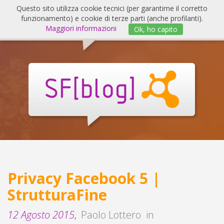
Salta
Questo sito utilizza cookie tecnici (per garantirne il corretto
al
funzionamento) e cookie di terze parti (anche profilanti).
Invert
contenuto
Maggiori informazioni
Ok, ho capito
navig
SF
Blog
Privacy Facebook 5 |
StrutturaFine
12 Agosto 2015
Paolo Lottero
in
,