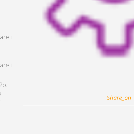
are i
are i
2b:
u
Share_on
 –