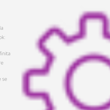
la
ok:
finita
re
e se