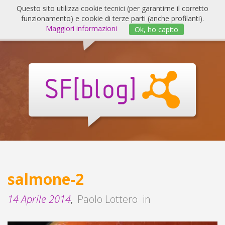
Salta
Questo sito utilizza cookie tecnici (per garantirne il corretto
al
funzionamento) e cookie di terze parti (anche profilanti).
Invert
contenuto
Maggiori informazioni
Ok, ho capito
navig
SF
Blog
salmone-2
14 Aprile 2014
Paolo Lottero
in
,