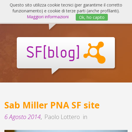
Salta
Questo sito utilizza cookie tecnici (per garantirne il corretto
al
funzionamento) e cookie di terze parti (anche profilanti).
Invert
contenuto
Maggiori informazioni
Ok, ho capito
navig
SF
Blog
Sab Miller PNA SF site
6 Agosto 2014
Paolo Lottero
in
,