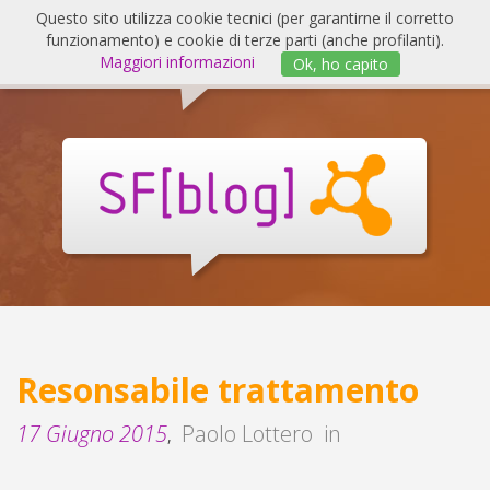
Salta
Questo sito utilizza cookie tecnici (per garantirne il corretto
al
funzionamento) e cookie di terze parti (anche profilanti).
Invert
contenuto
Maggiori informazioni
Ok, ho capito
navig
SF
Blog
Resonsabile trattamento
17 Giugno 2015
Paolo Lottero
in
,