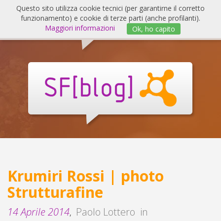
Salta
Questo sito utilizza cookie tecnici (per garantirne il corretto
al
funzionamento) e cookie di terze parti (anche profilanti).
Invert
contenuto
Maggiori informazioni
Ok, ho capito
navig
SF
Blog
Krumiri Rossi | photo
Strutturafine
14 Aprile 2014
Paolo Lottero
in
,