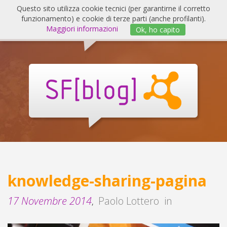
Salta
Questo sito utilizza cookie tecnici (per garantirne il corretto
al
funzionamento) e cookie di terze parti (anche profilanti).
Invert
contenuto
Maggiori informazioni
Ok, ho capito
navig
SF
Blog
knowledge-sharing-pagina
17 Novembre 2014
Paolo Lottero
in
,