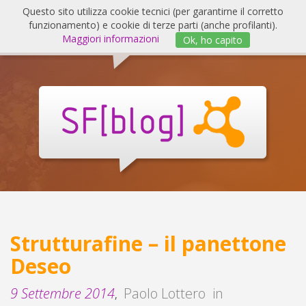
Salta
Questo sito utilizza cookie tecnici (per garantirne il corretto
al
funzionamento) e cookie di terze parti (anche profilanti).
Invert
contenuto
Maggiori informazioni
Ok, ho capito
navig
SF
Blog
Strutturafine – il panettone
Deseo
9 Settembre 2014
Paolo Lottero
in
,