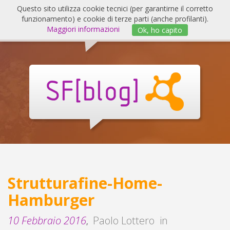
Salta
Questo sito utilizza cookie tecnici (per garantirne il corretto
al
funzionamento) e cookie di terze parti (anche profilanti).
Invert
contenuto
Maggiori informazioni
Ok, ho capito
navig
SF
Blog
Strutturafine-Home-
Hamburger
10 Febbraio 2016
Paolo Lottero
in
,