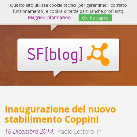
Salta
Questo sito utilizza cookie tecnici (per garantirne il corretto
al
funzionamento) e cookie di terze parti (anche profilanti).
Invert
contenuto
Maggiori informazioni
Ok, ho capito
navig
SF
Blog
Inaugurazione del nuovo
stabilimento Coppini
16 Dicembre 2014
Paolo Lottero
in
,