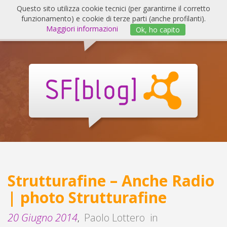
Salta
Questo sito utilizza cookie tecnici (per garantirne il corretto
al
funzionamento) e cookie di terze parti (anche profilanti).
Invert
contenuto
Maggiori informazioni
Ok, ho capito
navig
SF
Blog
Strutturafine – Anche Radio
| photo Strutturafine
20 Giugno 2014
Paolo Lottero
in
,