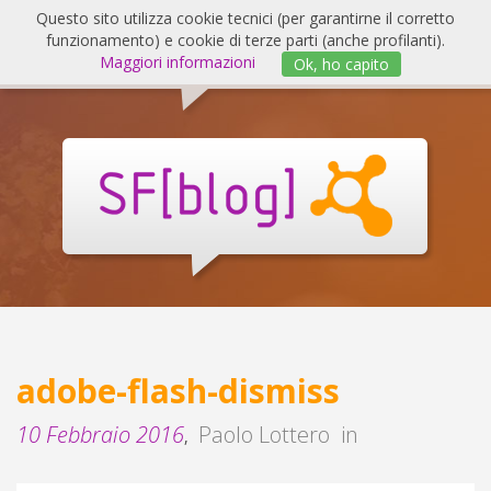
Salta
Questo sito utilizza cookie tecnici (per garantirne il corretto
al
funzionamento) e cookie di terze parti (anche profilanti).
Invert
contenuto
Maggiori informazioni
Ok, ho capito
navig
SF
Blog
adobe-flash-dismiss
10 Febbraio 2016
Paolo Lottero
in
,