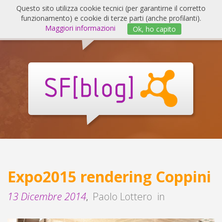
Salta
Questo sito utilizza cookie tecnici (per garantirne il corretto
al
funzionamento) e cookie di terze parti (anche profilanti).
Invert
contenuto
Maggiori informazioni
Ok, ho capito
navig
SF
Blog
Expo2015 rendering Coppini
13 Dicembre 2014
Paolo Lottero
in
,