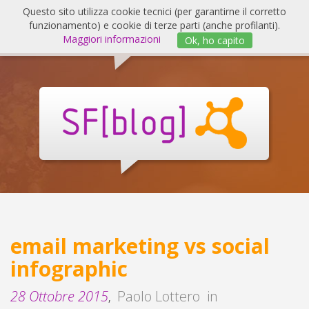
Salta
Questo sito utilizza cookie tecnici (per garantirne il corretto
al
funzionamento) e cookie di terze parti (anche profilanti).
Invert
contenuto
Maggiori informazioni
Ok, ho capito
navig
SF
Blog
email marketing vs social
infographic
28 Ottobre 2015
Paolo Lottero
in
,