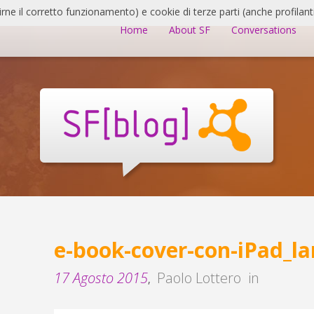
irne il corretto funzionamento) e cookie di terze parti (anche profilanti
Home
About SF
Conversations
e-book-cover-con-iPad_la
17 Agosto 2015
Paolo Lottero
in
,