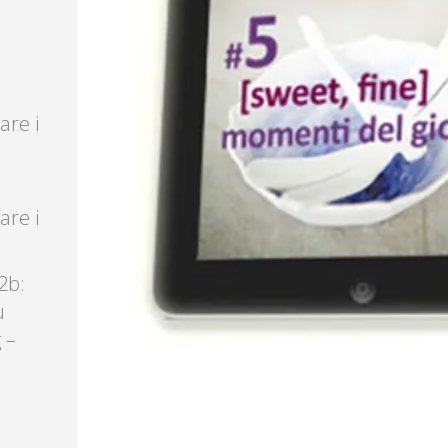
are i
are i
2b:
u
 –