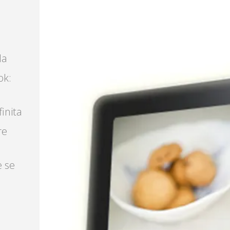
la
ok:
finita
re
e se