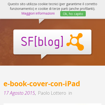
Salta
Questo sito utilizza cookie tecnici (per garantirne il corretto
al
funzionamento) e cookie di terze parti (anche profilanti).
Invert
contenuto
Maggiori informazioni
Ok, ho capito
navig
SF
Blog
e-book-cover-con-iPad
17 Agosto 2015
Paolo Lottero
in
,