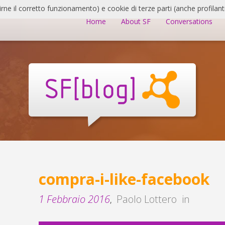
irne il corretto funzionamento) e cookie di terze parti (anche profilanti
Home
About SF
Conversations
compra-i-like-facebook
1 Febbraio 2016
Paolo Lottero
in
,