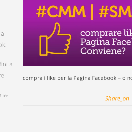
la
ok:
finita
re
compra i like per la Pagina Facebook – o n
e se
Share_on