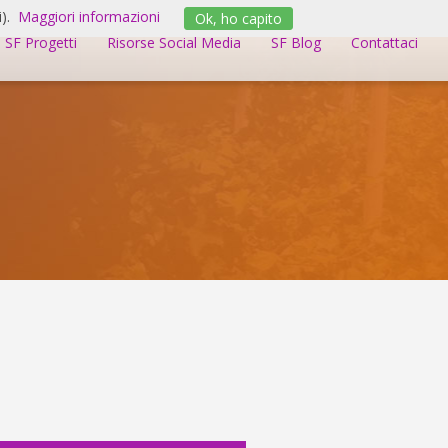
).
Maggiori informazioni
Ok, ho capito
SF Progetti
Risorse Social Media
SF Blog
Contattaci