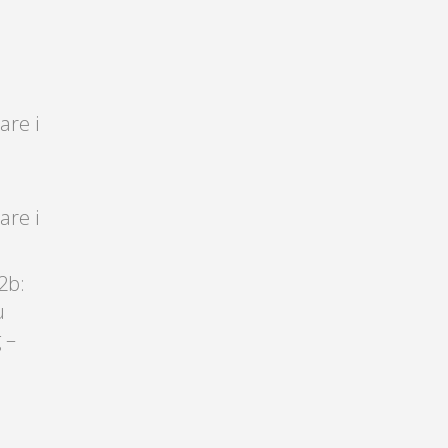
are i
are i
2b:
u
 –