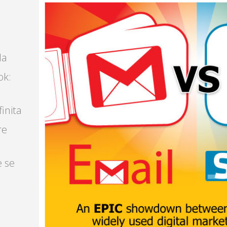
la
ok:
finita
re
e se