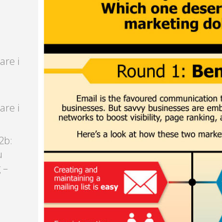
are i
are i
2b:
u
 –