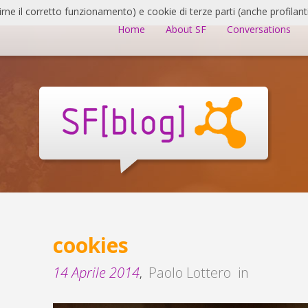
irne il corretto funzionamento) e cookie di terze parti (anche profilanti
Home
About SF
Conversations
cookies
14 Aprile 2014
Paolo Lottero
in
,