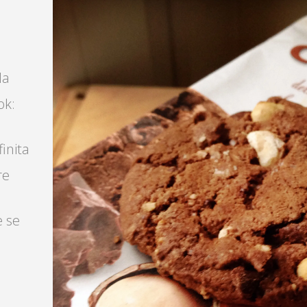
la
ok:
finita
re
e se