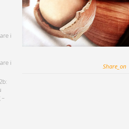
are i
are i
Share_on
2b:
u
 –