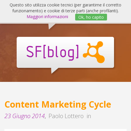
Salta
Questo sito utilizza cookie tecnici (per garantirne il corretto
al
funzionamento) e cookie di terze parti (anche profilanti).
Invert
contenuto
Maggiori informazioni
Ok, ho capito
navig
SF
Blog
Content Marketing Cycle
23 Giugno 2014
Paolo Lottero
in
,