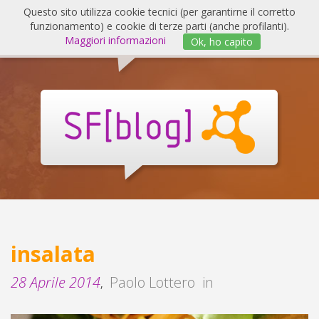
Salta
Questo sito utilizza cookie tecnici (per garantirne il corretto
al
funzionamento) e cookie di terze parti (anche profilanti).
Invert
contenuto
Maggiori informazioni
Ok, ho capito
navig
SF
Blog
insalata
28 Aprile 2014
Paolo Lottero
in
,