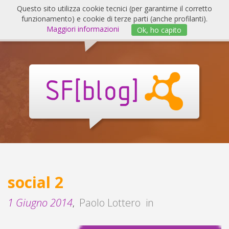
Salta
Questo sito utilizza cookie tecnici (per garantirne il corretto
al
funzionamento) e cookie di terze parti (anche profilanti).
Invert
contenuto
Maggiori informazioni
Ok, ho capito
navig
SF
Blog
social 2
1 Giugno 2014
Paolo Lottero
in
,