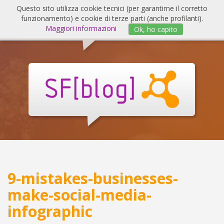
Salta
Questo sito utilizza cookie tecnici (per garantirne il corretto
al
funzionamento) e cookie di terze parti (anche profilanti).
Invert
contenuto
Maggiori informazioni
Ok, ho capito
navig
SF
Blog
9-mistakes-businesses-
make-social-media-
infographic