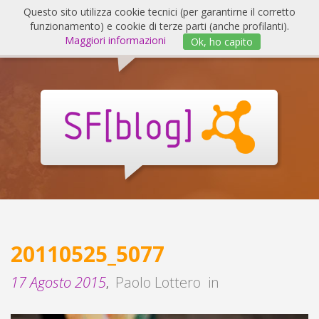
Salta
Questo sito utilizza cookie tecnici (per garantirne il corretto
al
funzionamento) e cookie di terze parti (anche profilanti).
Invert
contenuto
Maggiori informazioni
Ok, ho capito
navig
SF
Blog
20110525_5077
17 Agosto 2015
Paolo Lottero
in
,