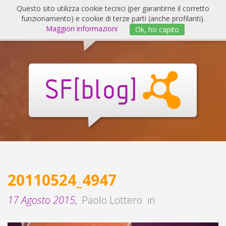
Salta
Questo sito utilizza cookie tecnici (per garantirne il corretto
al
funzionamento) e cookie di terze parti (anche profilanti).
Invert
contenuto
Maggiori informazioni
Ok, ho capito
navig
SF
Blog
20110524_4947
17 Agosto 2015
Paolo Lottero
in
,