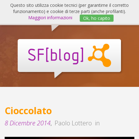
Salta
Questo sito utilizza cookie tecnici (per garantirne il corretto
al
funzionamento) e cookie di terze parti (anche profilanti).
Invert
contenuto
Maggiori informazioni
Ok, ho capito
navig
SF
Blog
Cioccolato
8 Dicembre 2014
Paolo Lottero
in
,