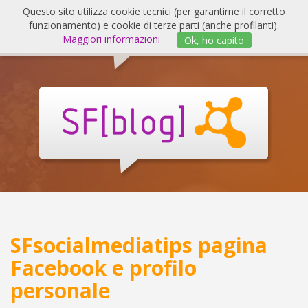
Salta
Questo sito utilizza cookie tecnici (per garantirne il corretto
al
funzionamento) e cookie di terze parti (anche profilanti).
Invert
contenuto
Maggiori informazioni
Ok, ho capito
navig
SF
Blog
SFsocialmediatips pagina
Facebook e profilo
personale