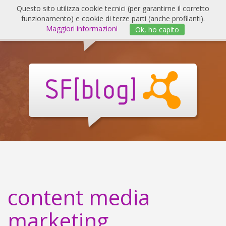
Salta
Questo sito utilizza cookie tecnici (per garantirne il corretto
al
funzionamento) e cookie di terze parti (anche profilanti).
Invert
contenuto
Maggiori informazioni
Ok, ho capito
navig
SF
Blog
content media
marketing