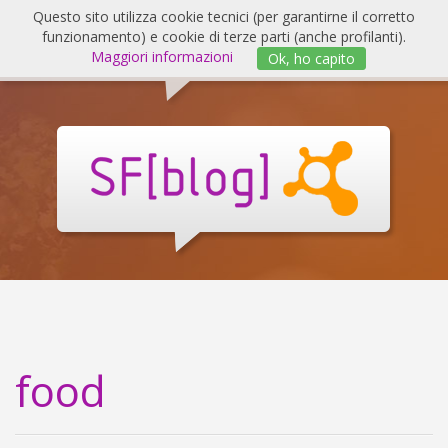
Salta
Questo sito utilizza cookie tecnici (per garantirne il corretto
al
funzionamento) e cookie di terze parti (anche profilanti).
Invert
contenuto
Maggiori informazioni
Ok, ho capito
navig
SF
Blog
food