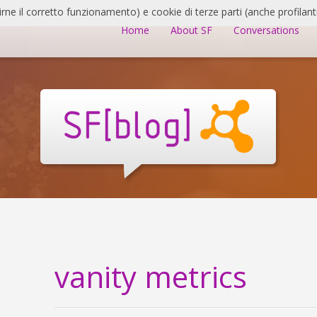
irne il corretto funzionamento) e cookie di terze parti (anche profilanti
Home
About SF
Conversations
vanity metrics