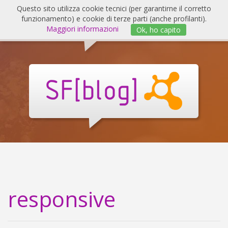
Salta
Questo sito utilizza cookie tecnici (per garantirne il corretto
al
funzionamento) e cookie di terze parti (anche profilanti).
Invert
contenuto
Maggiori informazioni
Ok, ho capito
navig
SF
Blog
responsive