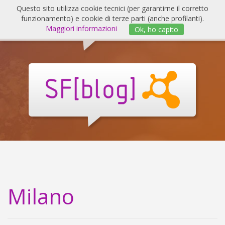
Salta
Questo sito utilizza cookie tecnici (per garantirne il corretto
al
funzionamento) e cookie di terze parti (anche profilanti).
Invert
contenuto
Maggiori informazioni
Ok, ho capito
navig
SF
Blog
Milano